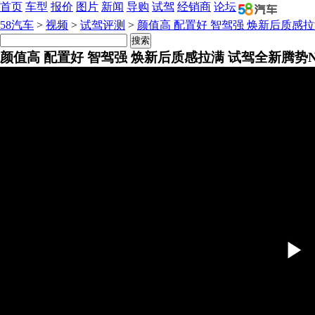
首页
车型
报价
图片
新闻
导购
试驾
经销商
论坛
58汽车
>
视频
>
试驾评测
>
颜值高 配置好 智驾强 焕新后质感拉
颜值高 配置好 智驾强 焕新后质感拉满 试驾全新腾势N
2024-03-30 09:05:00
来源：
58汽车
类型：
原创
编辑：朱光宇
Pl