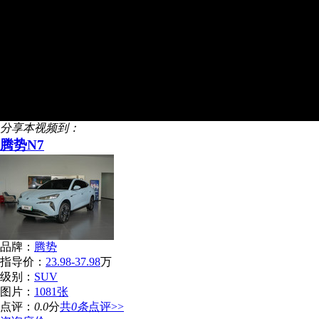
Vi
Loaded
:
0.33%
Current
Duration
/
0:00
11:32
Play
分享本视频到：
Time
腾势N7
品牌：
腾势
指导价：
23.98-37.98
万
级别：
SUV
图片：
1081张
点评：
0.0
分
共
0条
点评>>