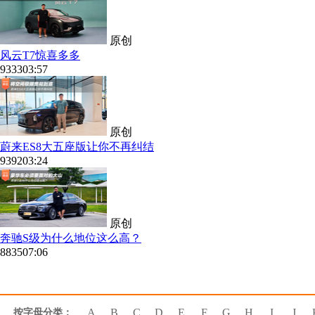
原创
风云T7惊喜多多
9333
03:57
原创
蔚来ES8大五座版让你不再纠结
9392
03:24
原创
奔驰S级为什么地位这么高？
8835
07:06
A
B
C
D
E
F
G
H
I
J
按字母分类：