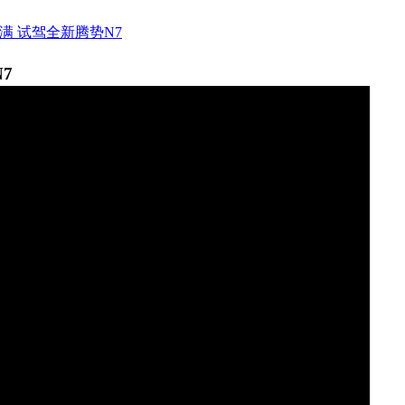
满 试驾全新腾势N7
7
ay